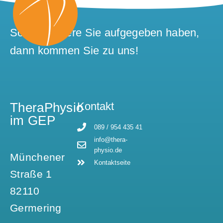
Sollten andere Sie aufgegeben haben,
dann kommen Sie zu uns!
TheraPhysio
Kontakt
im GEP
089 / 954 435 41
info@thera-
physio.de
Münchener
Kontaktseite
Straße 1
82110
Germering​