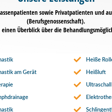
assenpatienten sowie Privatpatienten und auc
(Berufsgenossenschaft).
h einen Überblick über die Behandlungsmöglic
astik
Heiße Roll
astik am Gerät
Heißluft
rapie
Ultraschall
mphdrainage
Elektrothe
astik
Schlingent