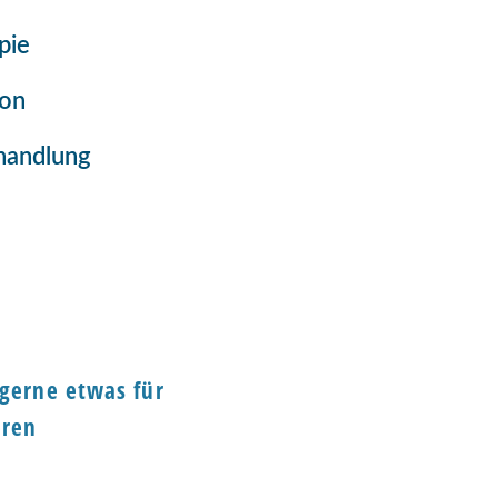
pie
on
handlung
 gerne etwas für
eren