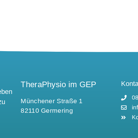
TheraPhysio im GEP
Konta
eben
08
Münchener Straße 1
zu
in
82110 Germering​
Ko